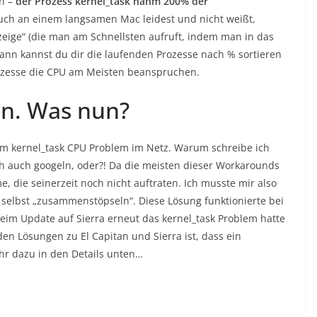
ch –
der Prozess kernel_task nahm 200% der
uch an einem langsamen Mac leidest und nicht weißt,
nzeige“ (die man am Schnellsten aufruft, indem man in das
 Dann kannst du dir die laufenden Prozesse nach % sortieren
Prozesse die CPU am Meisten beanspruchen.
en. Was nun?
dem kernel_task CPU Problem im Netz. Warum schreibe ich
 ich auch googeln, oder?! Da die meisten dieser Workarounds
me, die seinerzeit noch nicht auftraten. Ich musste mir also
selbst „zusammenstöpseln“. Diese Lösung funktionierte bei
im Update auf Sierra erneut das kernel_task Problem hatte
den Lösungen zu El Capitan und Sierra ist, dass ein
ehr dazu in den Details unten…