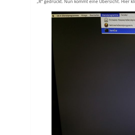
„R“ gedrückt. Nun kommt eine Übersicht. Hier kl