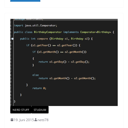
NERD STUFF
STUDIUM
19. Juni 2015
netti78